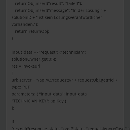
returnObj.insert("result": "failed");
returnObj.insert("message": "In der Lösung " +
solutionID + " ist kein Lösungsverantwortlicher
vorhanden.");
return returnObj;
}
input_data = {"request": {"technician":
solutionOwner.get(0)}};
res = invokeurl
[
url: server + "/api/v3/requests/" + requestObj.get("id")
type: PUT
parameters: { "input_data": input_data,
"TECHNICIAN_KEY": apiKey }
];
if
(res.get("response_status").get("status").equalsIgnoreCase("fa