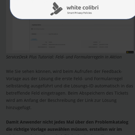
ServiceDesk Plus Tutorial: Feld- und Formularregeln in Aktion
Wie Sie sehen können, wird beim Aufrufen der Feedback-
Vorlage aus der Lösung die erste Feld- und Formularregel
selbständig ausgeführt und die Lösungs-ID automatisch in das
betreffende Feld eingetragen. Beim Abspeichern des Tickets
wird am Anfang der Beschreibung der Link zur Lösung
hinzugefügt.
Damit Anwender nicht jedes Mal über den Problemkatalog
die richtige Vorlage auswählen müssen, erstellen wir im