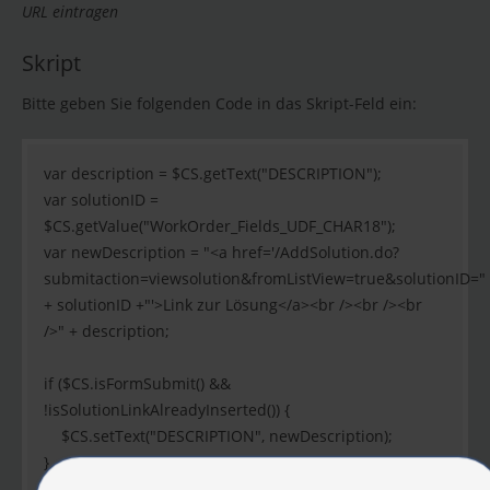
URL eintragen
Skript
Bitte geben Sie folgenden Code in das Skript-Feld ein:
var description = $CS.getText("DESCRIPTION");
var solutionID =
$CS.getValue("WorkOrder_Fields_UDF_CHAR18");
var newDescription = "<a href='/AddSolution.do?
submitaction=viewsolution&fromListView=true&solutionID="
+ solutionID +"'>Link zur Lösung</a><br /><br /><br
/>" + description;
if ($CS.isFormSubmit() &&
!isSolutionLinkAlreadyInserted()) {
$CS.setText("DESCRIPTION", newDescription);
}