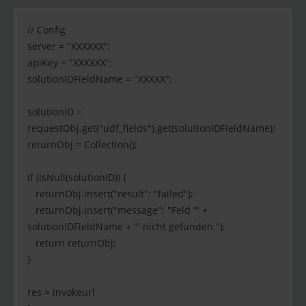
// Config
server = "XXXXXX";
apiKey = "XXXXXX";
solutionIDFieldName = "XXXXX";
solutionID =
requestObj.get("udf_fields").get(solutionIDFieldName);
returnObj = Collection();
if (isNull(solutionID)) {
returnObj.insert("result": "failed");
returnObj.insert("message": "Feld '" +
solutionIDFieldName + "' nicht gefunden.");
return returnObj;
}
res = invokeurl