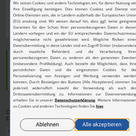
function isSolutionLinkAlreadyInserted() {
return description.indexOf("solutionID=" +
solutionID) !== -1;
}
Hinweis
:
Bitte passen Sie auch hier wieder den
Feldbezeichner an!
(siehe Hinweis bei FuF 1)
Das Ergebnis der beiden Feld- und
Formularregeln sieht dann wie folgt aus: