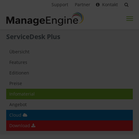
Support
Partner
Kontakt
Toggl
naviga
ServiceDesk Plus
Übersicht
Features
Editionen
Preise
Infomaterial
Angebot
Cloud
Download