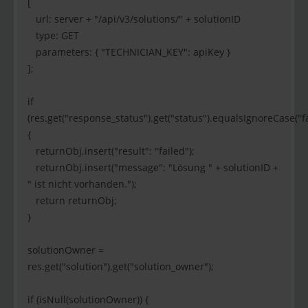
[
url: server + "/api/v3/solutions/" + solutionID
type: GET
parameters: { "TECHNICIAN_KEY": apiKey }
];
if
(res.get("response_status").get("status").equalsIgnoreCase("fa
{
returnObj.insert("result": "failed");
returnObj.insert("message": "Lösung " + solutionID +
" ist nicht vorhanden.");
return returnObj;
}
solutionOwner =
res.get("solution").get("solution_owner");
if (isNull(solutionOwner)) {