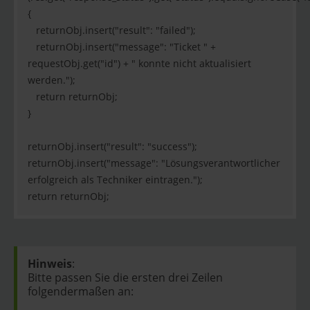
{
returnObj.insert("result": "failed");
returnObj.insert("message": "Ticket " +
requestObj.get("id") + " konnte nicht aktualisiert
werden.");
return returnObj;
}
returnObj.insert("result": "success");
returnObj.insert("message": "Lösungsverantwortlicher
erfolgreich als Techniker eintragen.");
return returnObj;
Hinweis
:
Bitte passen Sie die ersten drei Zeilen
folgendermaßen an: