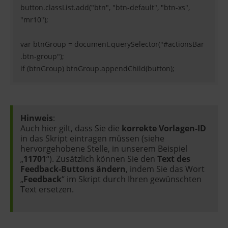
button.classList.add("btn", "btn-default", "btn-xs",
"mr10");
var btnGroup = document.querySelector("#actionsBar
.btn-group");
if (btnGroup) btnGroup.appendChild(button);
Hinweis
:
Auch hier gilt, dass Sie die
korrekte Vorlagen-ID
in das Skript eintragen müssen (siehe
hervorgehobene Stelle, in unserem Beispiel
„
11701
“). Zusätzlich können Sie den
Text des
Feedback-Buttons ändern
, indem Sie das Wort
„
Feedback
“ im Skript durch Ihren gewünschten
Text ersetzen.