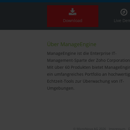
Download
Live De
Über ManageEngine
ManageEngine ist die Enterprise IT-
Management-Sparte der Zoho Corporation
Mit über 60 Produkten bietet ManageEngi
ein umfangreiches Portfolio an hochwerti
Echtzeit-Tools zur Überwachung von IT-
Umgebungen.
© MicroNova AG 2026
Impressum
D