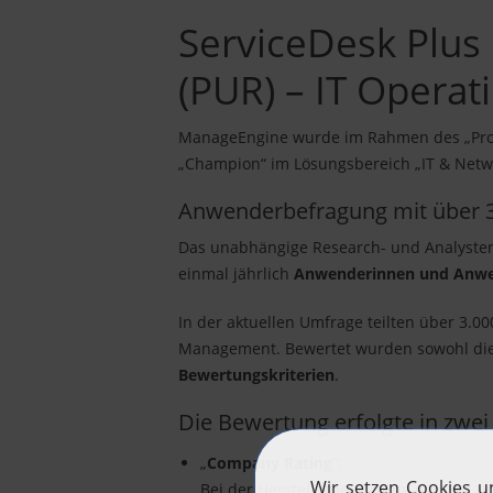
ServiceDesk Plus 
(PUR) – IT Operat
ManageEngine wurde im Rahmen des „Profes
„Champion“ im Lösungsbereich „IT & Net
Anwenderbefragung mit über 3
Das unabhängige Research- und Analystenh
einmal jährlich
Anwenderinnen und Anwen
In der aktuellen Umfrage teilten über 3.0
Management. Bewertet wurden sowohl die A
Bewertungskriterien
.
Die Bewertung erfolgte in zwe
„
Company Rating
“:
Bei der Herstellerbewertung wurden unt