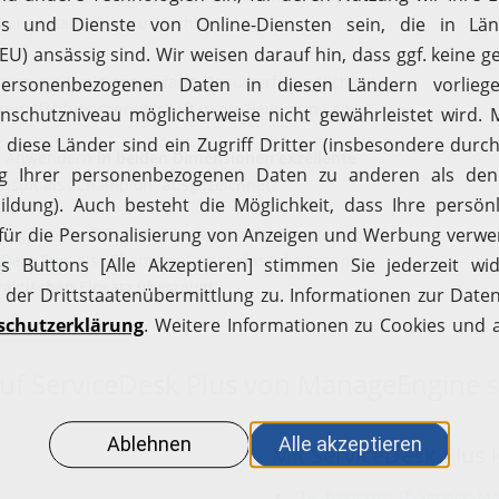
reisgestaltung berücksichtigt.
rien wie Funktionsumfang, Benutzerfreundlichkeit,
empfehlungsbereitschaft in die Bewertung ein.
nd Anwendern
in beiden Dimensionen exzellente
onsult als „Champion“ ausgezeichnet.
nung für die IT-Service-Management-Lösungen von
eDesk Plus
als „Champion“ zeigt, dass die Lösung
ktischen Einsatz überzeugt.
uf ServiceDesk Plus von ManageEngine se
Mit ServiceDesk Plus 
ITIL-basiertes IT-Service-