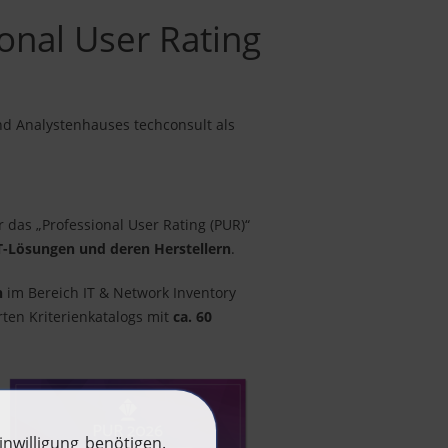
onal User Rating
d Analystenhauses techconsult als
das „Professional User Rating (PUR)“
T-Lösungen und deren Herstellern
.
n
im Bereich IT & Network Inventory
ten Kriterienkatalogs mit
ca. 60