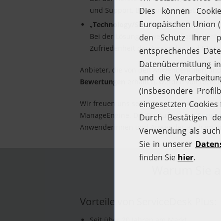
und Support, Beratungsqualität sowie P
„
Technology/Solution Rating
“:
Bei der Lösungsbewertung flossen Krite
Zufriedenheit der Anwender und Weiter
Anbieter, die von den Anwenderinnen u
Bewertungen
erhalten, werden von techc
Wir freuen uns sehr über diese Auszeich
ManageEngine. Die Einstufung von
Servic
Anwenderinnen und Anwender auch im pra
Warum Sie a
Vorteile von ServiceDesk Plus:
Seit über 20 Jahren am Markt