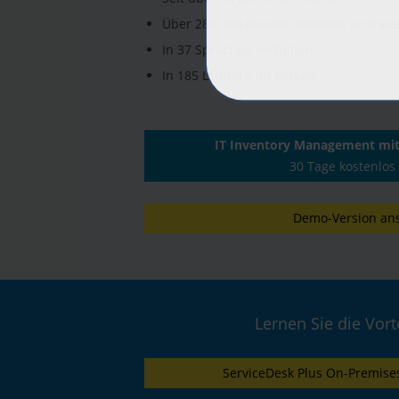
Über 280.000 Kunden weltweit vertraue
In 37 Sprachen verfügbar
In 185 Ländern im Einsatz
IT Inventory Management mit 
30 Tage kostenlos
Demo-Version an
Lernen Sie die Vor
ServiceDesk Plus On-Premises