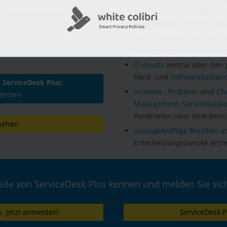
Management
für Abteilung
n auf ServiceDesk Plus
Buchhaltung mit einer Lös
den IT-Support mit
KI-gest
Automatisierungen beschl
IT-Assets
zentral über den
Hard- und
Softwarebestän
ServiceDesk Plus:
Incident
-,
Problem-
und
Ch
 testen
Management
,
Servicekatal
Funktionen über eine Benu
sehen
aussagekräftige Berichte u
Entscheidungszwecke erste
teile von ServiceDesk Plus kennen und melden Sie sic
: Jetzt anmelden!
ServiceDesk P