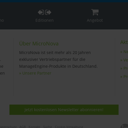
mo
Editionen
Angebot
Akt
Über MicroNova
» N
MicroNova ist seit mehr als 20 Jahren
.
exklusiver Vertriebspartner für die
» V
ne
ManageEngine-Produkte in Deutschland.
» P
gen
» Unsere Partner
» P
Jetzt kostenlosen Newsletter abonnieren!
atenschutz
AGB
Kontakt
Suche
Cookie-Verwaltung