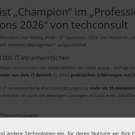
ist „Champion“ im „Professi
ions 2026“ von techconsult
sional User Rating (PUR) – IT Operations 2026“ des Research- un
work Inventory Management“ ausgezeichnet.
.000 IT-Verantwortlichen
aus techconsult – ein Unternehmen der heise group – befragt für 
der aus dem IT-Bereich
zu ihren
praktischen Erfahrungen mit I
00 IT-Verantwortliche ihre Einschätzungen zu
mehr als 20 Anbieter
nbieter als auch die jeweiligen Lösungen anhand eines detaillier
i Dimensionen:
er anderem Kriterien wie Innovationsfähigkeit, Service