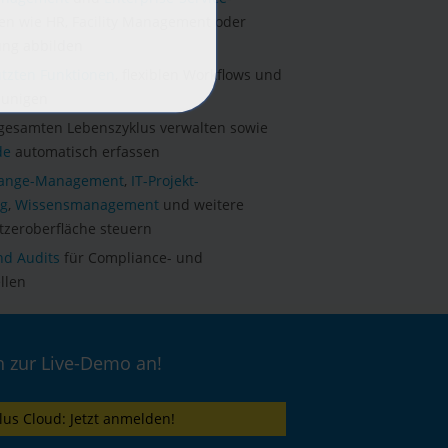
en wie HR, Facility Management oder
ung abbilden
ützten Funktionen
, flexiblen Workflows und
eunigen
 gesamten Lebenszyklus verwalten sowie
de
automatisch erfassen
ange-Management
,
IT-Projekt-
og
,
Wissensmanagement
und weitere
tzeroberfläche steuern
nd Audits
für Compliance- und
llen
h zur Live-Demo an!
lus Cloud: Jetzt anmelden!