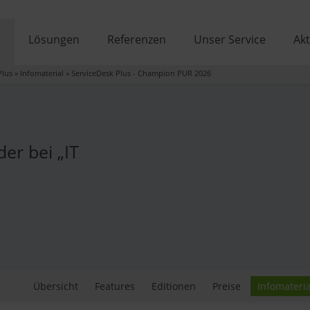
e
Lösungen
Referenzen
Unser Service
Akt
Plus
»
Infomaterial
»
ServiceDesk Plus - Champion PUR 2026
er bei „IT
Übersicht
Features
Editionen
Preise
Infomateria