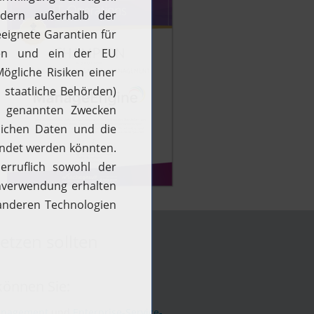
tzen sollten
können Sie:
Management
und
Enterprise-Service-